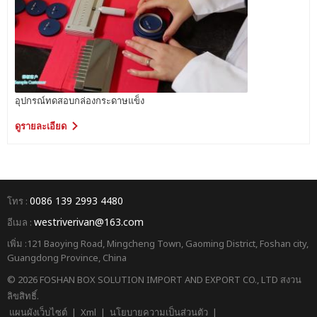
อุปกรณ์ทดสอบกล่องกระดาษแข็ง
ดูรายละเอียด
0086 139 2993 4480
โทร :
westriverivan@163.com
อีเมล :
เพิ่ม :121 Baoying Road, Mingcheng Town, Gaoming District, Foshan city,
Guangdong Province, China
© 2026 FOSHAN BOX SOLUTION IMPORT AND EXPORT CO., LTD สงวน
ลิขสิทธิ์.
แผนผังเว็บไซต์
|
Xml
|
นโยบายความเป็นส่วนตัว
|