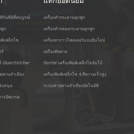
า
แท็กยอดนิยม
ทิร์นคีย์ที่สมบูรณ์
เครื่องทำกระดาษลูกฟูก
กฟูก
เครื่องทำกล่องกระดาษลูกฟูก
ิมพ์เฟล็กโซ
เครื่องทากาวโฟลเดอร์แบบอินไลน์
ร์
เครื่องตัดตาย
cking Machine Co.,Ltd.
Nantai แม่นยำเ
์ Gluer/Stitcher
Slotter เครื่องพิมพ์เฟล็กโซจัมโบ้
anyu District Guangzhou Guangdong 511495 ประเทศ
No.3, Zhixin R
ยพานลำเลียง
เครื่องพิมพ์เฟล็กโซ 4 สีความเร็วสูง
โทร : +
นับสนุน
ระบบสายพานลำเลียงอัตโนมัติ
สไกป์ : +86 13928828361
การอัพเกรด
อีเมล์ 
Whatsapp : +86 13928828361