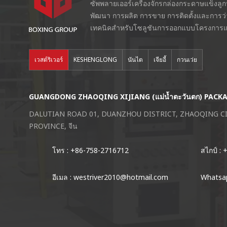
ซัพพลายเออร์เครื่องจักรกล่องกระดาษแข็งลู
พัฒนา การผลิต การขาย การติดตั้งและการว
เทคนิคสำหรับโซลูชันการออกแบบโครงการแ
เวสต์ริเวอร์
KESHENGLONG
นันไต
เจียอี้
กวนเว่ย
GUANGDONG ZHAOQING XIJIANG (แม่น้ำตะวันตก) PACK
DALUTIAN ROAD 01, DUANZHOU DISTRICT, ZHAOQING 
PROVINCE, จีน
โทร : +86-758-2716712
สไกป์ :
อีเมล : westriver2010@hotmail.com
Whatsap