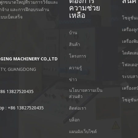
ต้องการ
สินค้
กฟูกขนาดใหญ่ที่รวมการวิจัยและ
ความช่วย
่าจ้าง และการฝึกอบรมด้าน
เหลือ
บบเบ็ดเสร็จ
โซลูชั่นเ
เครื่องลู
บ้าน
เครื่องพ
สินค้า
ไดคัตเตอ
โครงการ
AGING MACHINERY CO.,LTD
Guangzhou Keshenglong Carton Pa
โฟลเดอร
ความรู้
CITY, GUANGDONG
NO.77 Xieshi Road Zhongcun Town P
ระบบสา
จีน
ข่าว
เครื่องส
นโยบายความเป็น
 +86 13827520435
โทร : +86-20-84771416
ส่วนตัว
โซลูชัน
p : +86 13827520435
อีเมล์ : kl@keshenglong.com.cn
ติดต่อเรา
บล็อก
แผนผังเว็บไซต์