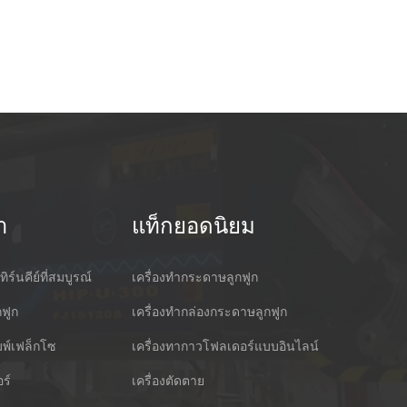
า
แท็กยอดนิยม
ทิร์นคีย์ที่สมบูรณ์
เครื่องทำกระดาษลูกฟูก
กฟูก
เครื่องทำกล่องกระดาษลูกฟูก
ิมพ์เฟล็กโซ
เครื่องทากาวโฟลเดอร์แบบอินไลน์
ร์
เครื่องตัดตาย
cking Machine Co.,Ltd.
Nantai แม่นยำเ