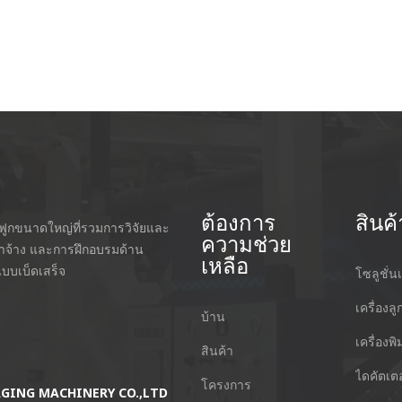
ต้องการ
สินค้
กฟูกขนาดใหญ่ที่รวมการวิจัยและ
ความช่วย
่าจ้าง และการฝึกอบรมด้าน
เหลือ
บบเบ็ดเสร็จ
โซลูชั่นเ
เครื่องลู
บ้าน
เครื่องพ
สินค้า
ไดคัตเตอ
โครงการ
AGING MACHINERY CO.,LTD
Guangzhou Keshenglong Carton Pa