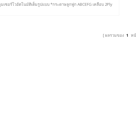
ุมเซอร์โวอัตโนมัติเต็มรูปแบบ *กระดาษลูกฟูก ABCEFG เคลือบ 2Ply
Ply สูงสุด 300GSM * ระบบการคิดค่าธรรมเนียมชั้นนำที่แม่นยำ *ปัด
เพื่อลดกำลังคนในการซ้อน * เครื่องเคลือบบัตรแบบอินไลน์พร้อมเส้น
ลูกฟูกสำหรับตัวเลือก
ผลรวมของ
1
หน