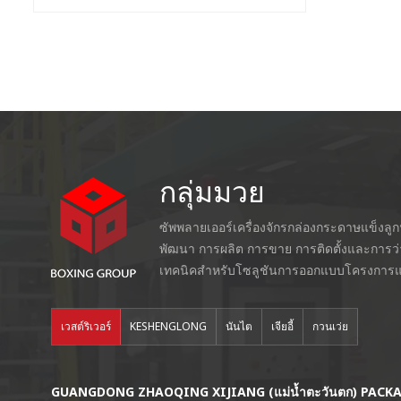
กลุ่มมวย
ซัพพลายเออร์เครื่องจักรกล่องกระดาษแข็งลู
พัฒนา การผลิต การขาย การติดตั้งและการว
เทคนิคสำหรับโซลูชันการออกแบบโครงการแ
เวสต์ริเวอร์
KESHENGLONG
นันไต
เจียอี้
กวนเว่ย
GUANGDONG ZHAOQING XIJIANG (แม่น้ำตะวันตก) PACK