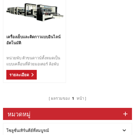
เครื่องเย็บและติดกาวแบบอินไลน์
อัตโนมัติ
หน่วยพับ ตัวขนดาวน์ทั้งหมดเป็น
แบบเคลื่อนที่ด้วยมอเตอร์ ล้อพับ
บนเพื่อให้แน่ใจว่ารอยพับที่สอง
รายละเอียด
เป็น 4 ชิ้นและขับด้วยมอเตอร์ ผู้ให้
บริการด้านบนและด้านล่างถูกย้าย
โดยรางนำซับ ขับเซอร์โวมอเตอร์
สำหรับสายพานด้านนอกเพื่อให้
ผลรวมของ
1
หน้า
แน่ใจว่ามีความแม่นยำในการพับ
มอเตอร์อินเวอร์เตอร์ความถี่อิสระ
ขับเคลื่อนหน่วยพับสุดท้าย มีท่อ
หมวดหมู่
ดูดสูญญากาศขนาดใหญ่สองท่อ
สำหรับจ่ายไฟให้กับกระดาษแข็ง
เมื่อกระดาษแข็งหนักหรือบางเกิน
โซลูชั่นเทิร์นคีย์ที่สมบูรณ์