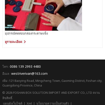
อัตโนมัติสามารถส่งออกจำนวนที่
แน่นอน ตัวนับและตัวควบคุมการ
กดโดยใช้โหมดนิวเมติก ความสูง
ของเสาเข็ม: สามารถกำหนด
จำนวนการซ้อนได้อย่างอิสระ
ข้อมูลทางเทคนิค ความเร็วในการ
ติดกาวสูงสุด 200 เมตร /นาที
อุปกรณ์ทดสอบกล่องกระดาษแข็ง
ขนาดแผ่นสูงสุด 5300 x2500
ดูรายละเอียด
ขนาดแผ่นขั้นต่ำ (กาว) 900 x
550(มม.) (เย็บ) 900 x 550(มม.)
โหมดพับ พับด้านบน แผ่นที่มี
จำหน่าย 3 ชั้น 5 ชั้น 7 ชั้น
A/B/C/E กาว PVA ความเร็วหัวเย็บ
1200 ฝีเข็ม/สูงสุด หัวเย็บ ประเภท
0086 139 2993 4480
โทร :
สวิง ประเภทการเย็บ // // //, / / ​​/
westriverivan@163.com
อีเมล :
ลวดเย็บกระดาษ ความกว้าง: 1.95
มม. (+/- 0.05 มม.), ความหนา:
เพิ่ม :121 Baoying Road, Mingcheng Town, Gaoming District, Foshan city,
0.75 มม. (+/- 0.03 มม.) ระยะเย็บ
Guangdong Province, China
30 มม. ≤ ระยะเย็บร้อย ≤ 100 มม.
© 2026 FOSHAN BOX SOLUTION IMPORT AND EXPORT CO., LTD สงวน
ความลาดเอียงของตะเข็บ 45º พลัง
ลิขสิทธิ์.
ทั้งหมด จะแจ้งให้ทราบภายหลัง
แรงดันไฟฟ้า 380V, 50HZ, 3เฟส
แผนผังเว็บไซต์
|
Xml
|
นโยบายความเป็นส่วนตัว
|