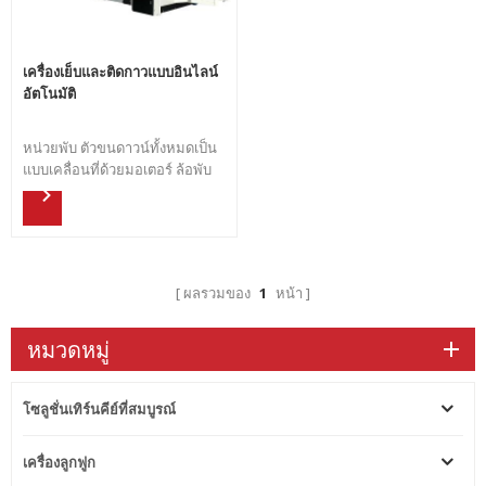
เครื่องเย็บและติดกาวแบบอินไลน์
อัตโนมัติ
หน่วยพับ ตัวขนดาวน์ทั้งหมดเป็น
แบบเคลื่อนที่ด้วยมอเตอร์ ล้อพับ
บนเพื่อให้แน่ใจว่ารอยพับที่สอง
เป็น 4 ชิ้นและขับด้วยมอเตอร์ ผู้ให้
บริการด้านบนและด้านล่างถูกย้าย
โดยรางนำซับ ขับเซอร์โวมอเตอร์
สำหรับสายพานด้านนอกเพื่อให้
ผลรวมของ
1
หน้า
แน่ใจว่ามีความแม่นยำในการพับ
มอเตอร์อินเวอร์เตอร์ความถี่อิสระ
ขับเคลื่อนหน่วยพับสุดท้าย มีท่อ
หมวดหมู่
ดูดสูญญากาศขนาดใหญ่สองท่อ
สำหรับจ่ายไฟให้กับกระดาษแข็ง
เมื่อกระดาษแข็งหนักหรือบางเกิน
โซลูชั่นเทิร์นคีย์ที่สมบูรณ์
ไป ก็สามารถควบคุมได้ด้วยกำลัง
ของพัดลม ตรวจสอบให้แน่ใจว่า
เครื่องลูกฟูก
กระดาษแข็งถ่ายโอนได้เร็วและ