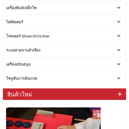
คงที่ ระบบติดกาวปั๊มอัตโนมัติ
เครื่องพิมพ์เฟล็กโซ
ระบบติดกาวปั๊มอัตโนมัติ รอบ
อัตโนมัติเมื่อเครื่องหยุดทำงาน
และทำความสะอาดง่าย การ
ไดคัตเตอร์
เคลื่อนที่ด้วยมอเตอร์สำหรับถัง
กาว หน่วยเย็บ โหมดสวิงของหัว
โฟลเดอร์ Gluer/Stitcher
เย็บ ความเร็วนั้นรวดเร็ว แม่นยำ
และอายุการใช้งานยาวนานขึ้น
จะเย็บเดี่ยว เย็บคู่ก็ได้ หัวเย็บมี
ระบบสายพานลำเลียง
ระบบหล่อลื่นอัตโนมัติ สามารถตั้ง
เวลาหล่อลื่นและปริมาณน้ำมันได้
เครื่องสนับสนุน
การเย็บที่ได้ยินสามารถเลื่อนขึ้น
และลงได้ หน่วยเย็บที่ติดตั้ง
อุปกรณ์ปะกระดาษแข็งถูกควบคุม
โซลูชันการอัพเกรด
โดยเซอร์โวมอเตอร์ ช่วยให้แก้ไข
ความแม่นยำหลังจากพับกระดาษ
สินค้าใหม่
แข็งก่อนเย็บ ช่วยให้มั่นใจถึง
ความแม่นยำในการเย็บ
เคาน์เตอร์&อีเจ็คเตอร์ ตาม
โปรแกรมเมอร์หน้าจอสัมผัส PLC
และควบคุมด้วยหน้าจอสัมผัส
ป้อนข้อมูลล่วงหน้าการทำงาน
ของเครื่อง เครื่องตรวจจับ