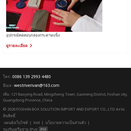
อุปกรณ์ทดสอบกล่องกระดาษแข็ง
ดูรายละเอียด
0086 139 2993 4480
โทร :
westriverivan@163.com
อีเมล :
เพิ่ม :121 Baoying Road, Mingcheng Town, Gaoming District, Foshan city,
Guangdong Province, China
© 2026 FOSHAN BOX SOLUTION IMPORT AND EXPORT CO., LTD สงวน
ลิขสิทธิ์.
แผนผังเว็บไซต์
|
Xml
|
นโยบายความเป็นส่วนตัว
|
รองรับเครือข่าย IPv6