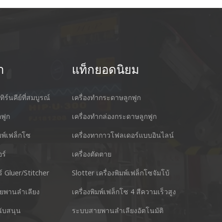
า
แท็กยอดนิยม
ทิร์นคีย์ที่สมบูรณ์
เครื่องทำกระดาษลูกฟูก
กฟูก
เครื่องทำกล่องกระดาษลูกฟูก
ิมพ์เฟล็กโซ
เครื่องทากาวโฟลเดอร์แบบอินไลน์
ร์
เครื่องตัดตาย
cking Machine Co.,Ltd.
Nantai แม่นยำเ
์ Gluer/Stitcher
Slotter เครื่องพิมพ์เฟล็กโซจัมโบ้
anyu District Guangzhou Guangdong 511495 ประเทศ
No.3, Zhixin R
ยพานลำเลียง
เครื่องพิมพ์เฟล็กโซ 4 สีความเร็วสูง
โทร : +
นับสนุน
ระบบสายพานลำเลียงอัตโนมัติ
สไกป์ : +86 13928828361