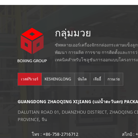
กลุ่มมวย
ซัพพลายเออร์เครื่องจักรกล่องกระดาษแข็งลู
พัฒนา การผลิต การขาย การติดตั้งและการว
เทคนิคสำหรับโซลูชันการออกแบบโครงการแ
เวสต์ริเวอร์
KESHENGLONG
นันไต
เจียอี้
กวนเว่ย
GUANGDONG ZHAOQING XIJIANG (แม่น้ำตะวันตก) PACK
DALUTIAN ROAD 01, DUANZHOU DISTRICT, ZHAOQING 
PROVINCE, จีน
โทร : +86-758-2716712
สไกป์ :