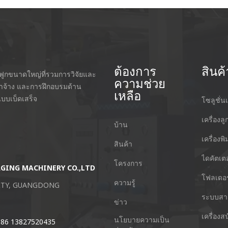
ต้องการ
สินค้
กฟูกขนาดใหญ่ที่รวมการวิจัยและ
ความช่วย
่าจ้าง และการฝึกอบรมด้าน
เหลือ
บบเบ็ดเสร็จ
โซลูชั่นเ
เครื่องลู
บ้าน
เครื่องพ
สินค้า
ไดคัตเตอ
โครงการ
AGING MACHINERY CO.,LTD
Guangzhou Keshenglong Carton Pa
โฟลเดอร
ความรู้
CITY, GUANGDONG
NO.77 Xieshi Road Zhongcun Town P
ระบบสา
จีน
ข่าว
เครื่องส
นโยบายความเป็น
 +86 13827520435
โทร : +86-20-84771416