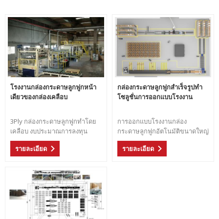
โรงงานกล่องกระดาษลูกฟูกหน้า
กล่องกระดาษลูกฟูกสำเร็จรูปทำ
เดียวของกล่องเคลือบ
โซลูชั่นการออกแบบโรงงาน
3Ply กล่องกระดาษลูกฟูกทำโดย
การออกแบบโรงงานกล่อง
เคลือบ งบประมาณการลงทุน
กระดาษลูกฟูกอัตโนมัติขนาดใหญ่
ขนาดเล็กและความต้องการขนาด
ตอบโจทย์ความต้องการบรรจุ
รายละเอียด
รายละเอียด
ที่ดินขนาดเล็ก การทำกล่อง
ภัณฑ์ต่างๆ ในตลาด อาหาร เครื่อง
กระดาษพิมพ์ออฟเซท 2Ply หน้า
ใช้ไฟฟ้า เครื่องดื่ม ของใช้ในชีวิต
เดียวกระดาษลูกฟูกทำแล้วเคลือบ
ประจำวัน... จัดหาโซลูชันการ
สำหรับกล่องกระดาษ
ออกแบบกล่องกล่องแบบสมบูรณ์
ฟรีจาก A ถึง Z