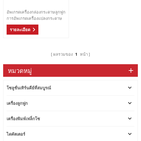
อัพเกรดเครื่องกล่องกระดาษลูกฟูก
การอัพเกรดเครื่องแปลงกระดาษ
ต่ออายุเครื่องพิมพ์ขอบชั้นนำ
รายละเอียด
เครื่องตัดตาย slotter พับกาว
stither enjector
ผลรวมของ
1
หน้า
หมวดหมู่
โซลูชั่นเทิร์นคีย์ที่สมบูรณ์
เครื่องลูกฟูก
เครื่องพิมพ์เฟล็กโซ
ไดคัตเตอร์