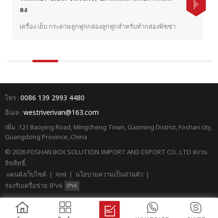
ลง
เครื่อง เย็บ กระดาษลูกฟูกกล่องลูกฟูกสำหรับทำกล่องพิซซ่า
0086 139 2993 4480
โทร :
westriverivan@163.com
อีเมล :
เพิ่ม :121 Baoying Road, Mingcheng Town, Gaoming District, Foshan city,
Guangdong Province, China
© 2026 FOSHAN BOX SOLUTION IMPORT AND EXPORT CO., LTD สงวน
ลิขสิทธิ์.
แผนผังเว็บไซต์
|
Xml
|
นโยบายความเป็นส่วนตัว
|
รองรับเครือข่าย IPv6