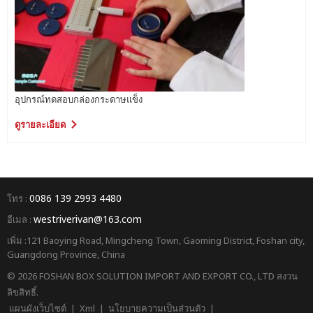
อุปกรณ์ทดสอบกล่องกระดาษแข็ง
ดูรายละเอียด
0086 139 2993 4480
โทร :
westriverivan@163.com
อีเมล :
เพิ่ม :121 Baoying Road, Mingcheng Town, Gaoming District, Foshan city,
Guangdong Province, China
© 2026 FOSHAN BOX SOLUTION IMPORT AND EXPORT CO., LTD สงวน
ลิขสิทธิ์.
แผนผังเว็บไซต์
|
Xml
|
นโยบายความเป็นส่วนตัว
|