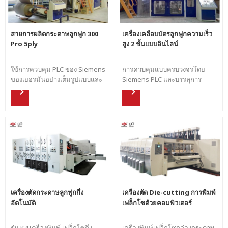
สายการผลิตกระดาษลูกฟูก 300
เครื่องเคลือบบัตรลูกฟูกความเร็ว
Pro 5ply
สูง 2 ชั้นแบบอินไลน์
ใช้การควบคุม PLC ของ Siemens
การควบคุมแบบครบวงจรโดย
ของเยอรมันอย่างเต็มรูปแบบและ
Siemens PLC และบรรลุการ
เลือกระบบ CAN ขั้นสูงของยุโรป
ควบคุมแบบซิงโครนัสด้วยเครื่อง
สายการผลิตติดตั้งเครื่องประกบ
เคลือบบัตร การผลิตด้วยความเร็ว
และอุปกรณ์อัตโนมัติอื่นๆ เพื่อให้
สูงที่ยืดหยุ่นได้สำหรับรูปทรงขลุ่ย
แน่ใจว่าตอบสนองและซิงโครไนซ์
ประเภทต่างๆ
ได้อย่างรวดเร็ว
เครื่องตัดกระดาษลูกฟูกกึ่ง
เครื่องตัด Die-cutting การพิมพ์
อัตโนมัติ
เฟล็กโซด้วยคอมพิวเตอร์
รุ่น K4 เครื่องพิมพ์ เฟล็กโซกึ่ง
เครื่องพิมพ์เฟล็กโซกล่องกระดาษ