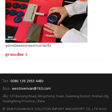
อุปกรณ์ทดสอบกล่องกระดาษแข็ง
ดูรายละเอียด
0086 139 2993 4480
โทร :
westriverivan@163.com
อีเมล :
เพิ่ม :121 Baoying Road, Mingcheng Town, Gaoming District, Foshan city,
Guangdong Province, China
© 2026 FOSHAN BOX SOLUTION IMPORT AND EXPORT CO., LTD สงวน