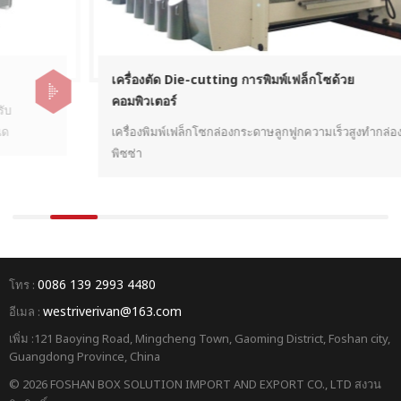
เครื่องตัด Die-cutting การพิมพ์เฟล็กโซด้วย
คอมพิวเตอร์
เครื่องพิมพ์เฟล็กโซกล่องกระดาษลูกฟูกความเร็วสูงทำกล่อง
พิซซ่า
0086 139 2993 4480
โทร :
westriverivan@163.com
อีเมล :
เพิ่ม :121 Baoying Road, Mingcheng Town, Gaoming District, Foshan city,
Guangdong Province, China
© 2026 FOSHAN BOX SOLUTION IMPORT AND EXPORT CO., LTD สงวน