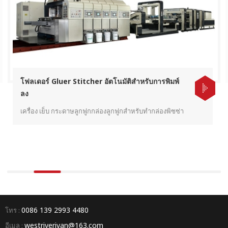
โฟลเดอร์ Gluer Stitcher อัตโนมัติสำหรับการพิมพ์
ลง
เครื่อง เย็บ กระดาษลูกฟูกกล่องลูกฟูกสำหรับทำกล่องพิซซ่า
0086 139 2993 4480
โทร :
westriverivan@163.com
อีเมล :