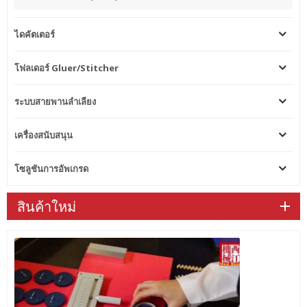
ไดคัตเตอร์
โฟลเดอร์ Gluer/Stitcher
ระบบสายพานลำเลียง
เครื่องสนับสนุน
โซลูชันการอัพเกรด
สินค้าใหม่