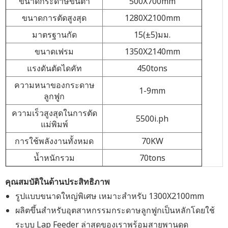
ขนาดกระดาษขั้นต่ำ
500X700mm
ขนาดการตัดสูงสุด
1280X2100mm
มาตรฐานกัด
15(±5)มม.
ขนาดเฟรม
1350X2140mm
แรงดันตัดไดคัท
450tons
ความหนาของกระดาษ
1-9mm
ลูกฟูก
ความเร็วสูงสุดในการตัด
5500i.ph
แม่พิมพ์
การใช้พลังงานทั้งหมด
70KW
น้ำหนักรวม
70tons
คุณสมบัติในด้านประสิทธิภาพ
รูปแบบขนาดใหญ่พิเศษ เหมาะสำหรับ 1300X2100mm
ผลิตขึ้นสำหรับอุตสาหกรรมกระดาษลูกฟูกเป็นหลักโดยใช้
ระบบ Lap Feeder ล่าสุดของเราพร้อมสายพานดูด