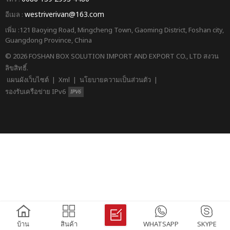
westriverivan@163.com
อีเมล :
เพิ่ม :121 Baoying Road, Mingcheng Town, Gaoming District, Foshan city,
Guangdong Province, China
© 2026 FOSHAN BOX SOLUTION IMPORT AND EXPORT CO., LTD สงวน
ลิขสิทธิ์.
แผนผังเว็บไซต์
|
Xml
|
นโยบายความเป็นส่วนตัว
|
รองรับเครือข่าย IPv6
บ้าน
สินค้า
WHATSAPP
SKYPE