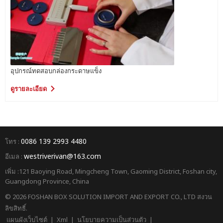
อุปกรณ์ทดสอบกล่องกระดาษแข็ง
ดูรายละเอียด
0086 139 2993 4480
โทร :
westriverivan@163.com
อีเมล :
เพิ่ม :121 Baoying Road, Mingcheng Town, Gaoming District, Foshan city,
Guangdong Province, China
© 2026 FOSHAN BOX SOLUTION IMPORT AND EXPORT CO., LTD สงวน
ลิขสิทธิ์.
แผนผังเว็บไซต์
|
Xml
|
นโยบายความเป็นส่วนตัว
|