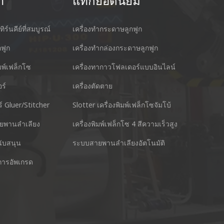
า
แท็กยอดนิยม
ทิร์นคีย์ที่สมบูรณ์
เครื่องทำกระดาษลูกฟูก
กฟูก
เครื่องทำกล่องกระดาษลูกฟูก
ิมพ์เฟล็กโซ
เครื่องทากาวโฟลเดอร์แบบอินไลน์
ร์
เครื่องตัดตาย
cking Machine Co.,Ltd.
Nantai แม่นยำเ
์ Gluer/Stitcher
Slotter เครื่องพิมพ์เฟล็กโซจัมโบ้
anyu District Guangzhou Guangdong 511495 ประเทศ
No.3, Zhixin R
ยพานลำเลียง
เครื่องพิมพ์เฟล็กโซ 4 สีความเร็วสูง
โทร : +
นับสนุน
ระบบสายพานลำเลียงอัตโนมัติ
สไกป์ : +86 13928828361
การอัพเกรด
อีเมล์ 
Whatsapp : +86 13928828361