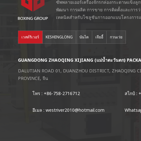
ซัพพลายเออร์เครื่องจักรกล่องกระดาษแข็งลู
พัฒนา การผลิต การขาย การติดตั้งและการว
เทคนิคสำหรับโซลูชันการออกแบบโครงการแ
เวสต์ริเวอร์
KESHENGLONG
นันไต
เจียอี้
กวนเว่ย
GUANGDONG ZHAOQING XIJIANG (แม่น้ำตะวันตก) PACK
DALUTIAN ROAD 01, DUANZHOU DISTRICT, ZHAOQING 
PROVINCE, จีน
โทร : +86-758-2716712
สไกป์ :
อีเมล : westriver2010@hotmail.com
Whatsap