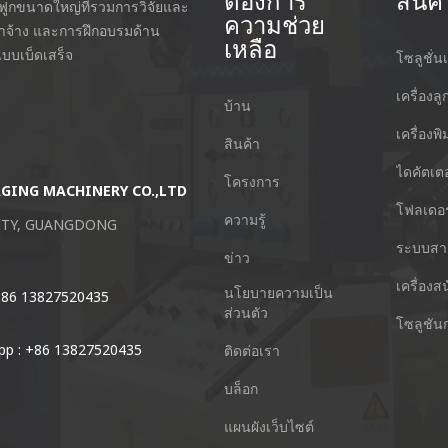
ต้องการ
สินค้
กฟูกขนาดใหญ่ที่รวมการวิจัยและ
ความช่วย
่าจ้าง และการฝึกอบรมด้าน
เหลือ
บบเบ็ดเสร็จ
โซลูชั่นเ
เครื่องลู
บ้าน
เครื่องพ
สินค้า
ไดคัตเตอ
โครงการ
AGING MACHINERY CO.,LTD
Guangzhou Keshenglong Carton Pa
โฟลเดอร
ความรู้
CITY, GUANGDONG
NO.77 Xieshi Road Zhongcun Town P
ระบบสา
จีน
ข่าว
เครื่องส
นโยบายความเป็น
 +86 13827520435
โทร : +86-20-84771416
ส่วนตัว
โซลูชัน
p : +86 13827520435
อีเมล์ : kl@keshenglong.com.cn
ติดต่อเรา
บล็อก
แผนผังเว็บไซต์