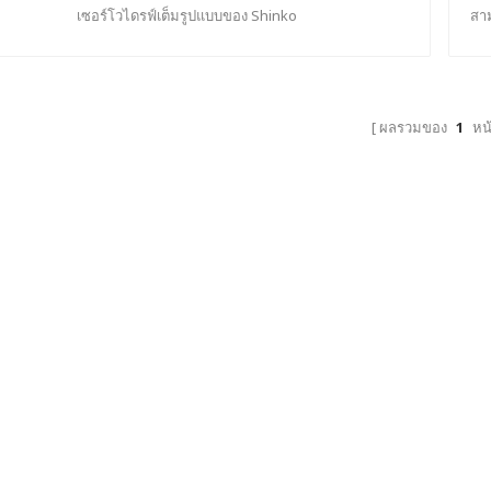
เซอร์โวไดรฟ์เต็มรูปแบบของ Shinko
สา
โดย
ต่
ซับ
ห
ผลรวมของ
1
หน
ทั
กระ
พ
แข็
อั
กาว
และ
ให
รวม
ว่
แข
ใ
เค
มอ