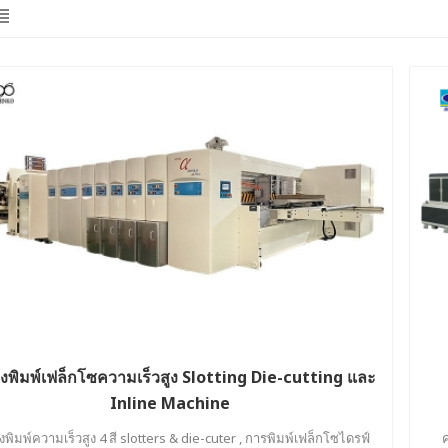
่องพิมพ์เฟล็กโซความเร็วสูง Slotting Die-cutting และ
Inline Machine
องพิมพ์ความเร็วสูง 4 สี slotters & die-cuter , การพิมพ์เฟล็กโซไดรฟ์