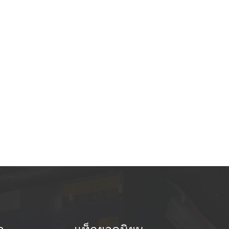
้แผ่นนำใช้การออกแบบแบบบูรณาการโดยมีกลุ่มกดสี่กลุ่มซึ่งขับแยกจาก
นในแผ่นนำ อีเจ็คเตอร์และตัวนับ ตามโปรแกรมเมอร์หน้าจอสัมผัส PLC
ละควบคุมด้วยหน้าจอสัมผัส ป้อนข้อมูลล่วงหน้าการทำงานของเครื่อง
ื่องตรวจจับอัตโนมัติสามารถส่งออกค่าชาที่แน่นอน ตัวนับและตัวควบคุม
รกดโดยใช้โหมดนิวเมติก ความสูงของเสาเข็ม:สามารถกำหนดจำนวน
กองได้อย่างอิสระตั้งแต่ 10-30 ชิ้น ข้อมูลทางเทคนิค แบบอย่าง J