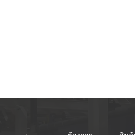
ใต
กั
แ
เคร
กา