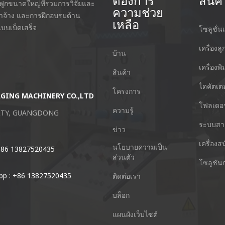
ต้องการ
สินค้
กฟูกขนาดใหญ่ที่รวมการวิจัยและ
ความช่วย
่าจ้าง และการฝึกอบรมด้าน
เหลือ
บบเบ็ดเสร็จ
โซลูชั่นเ
เครื่องลู
บ้าน
เครื่องพ
สินค้า
ไดคัตเตอ
โครงการ
AGING MACHINERY CO.,LTD
Guangzhou Keshenglong Carton Pa
โฟลเดอร
ความรู้
CITY, GUANGDONG
NO.77 Xieshi Road Zhongcun Town P
ระบบสา
จีน
ข่าว
เครื่องส
นโยบายความเป็น
 +86 13827520435
โทร : +86-20-84771416
ส่วนตัว
โซลูชัน
p : +86 13827520435
อีเมล์ : kl@keshenglong.com.cn
ติดต่อเรา
บล็อก
แผนผังเว็บไซต์