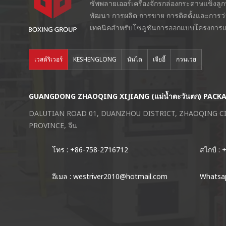
ซัพพลายเออร์เครื่องจักรกล่องกระดาษแข็งลู
พัฒนา การผลิต การขาย การติดตั้งและการว
เทคนิคสำหรับโซลูชันการออกแบบโครงการแ
เวสต์ริเวอร์
KESHENGLONG
นันไต
เจียอี้
กวนเว่ย
GUANGDONG ZHAOQING XIJIANG (แม่น้ำตะวันตก) PACK
DALUTIAN ROAD 01, DUANZHOU DISTRICT, ZHAOQING 
PROVINCE, จีน
โทร : +86-758-2716712
สไกป์ :
อีเมล : westriver2010@hotmail.com
Whatsap