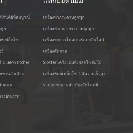
า
แท็กยอดนิยม
ทิร์นคีย์ที่สมบูรณ์
เครื่องทำกระดาษลูกฟูก
กฟูก
เครื่องทำกล่องกระดาษลูกฟูก
ิมพ์เฟล็กโซ
เครื่องทากาวโฟลเดอร์แบบอินไลน์
ร์
เครื่องตัดตาย
cking Machine Co.,Ltd.
Nantai แม่นยำเ
์ Gluer/Stitcher
Slotter เครื่องพิมพ์เฟล็กโซจัมโบ้
anyu District Guangzhou Guangdong 511495 ประเทศ
No.3, Zhixin R
ยพานลำเลียง
เครื่องพิมพ์เฟล็กโซ 4 สีความเร็วสูง
โทร : +
นับสนุน
ระบบสายพานลำเลียงอัตโนมัติ
สไกป์ : +86 13928828361
การอัพเกรด
อีเมล์ 
Whatsapp : +86 13928828361