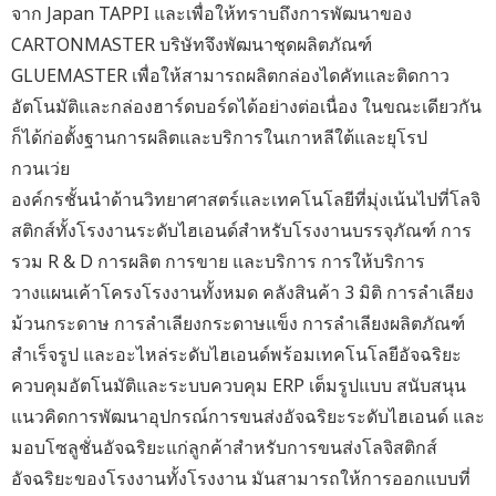
จาก Japan TAPPI และเพื่อให้ทราบถึงการพัฒนาของ
CARTONMASTER บริษัทจึงพัฒนาชุดผลิตภัณฑ์
GLUEMASTER เพื่อให้สามารถผลิตกล่องไดคัทและติดกาว
อัตโนมัติและกล่องฮาร์ดบอร์ดได้อย่างต่อเนื่อง ในขณะเดียวกัน
ก็ได้ก่อตั้งฐานการผลิตและบริการในเกาหลีใต้และยุโรป
กวนเว่ย
องค์กรชั้นนำด้านวิทยาศาสตร์และเทคโนโลยีที่มุ่งเน้นไปที่โลจิ
สติกส์ทั้งโรงงานระดับไฮเอนด์สำหรับโรงงานบรรจุภัณฑ์ การ
รวม R & D การผลิต การขาย และบริการ การให้บริการ
วางแผนเค้าโครงโรงงานทั้งหมด คลังสินค้า 3 มิติ การลำเลียง
ม้วนกระดาษ การลำเลียงกระดาษแข็ง การลำเลียงผลิตภัณฑ์
สำเร็จรูป และอะไหล่ระดับไฮเอนด์พร้อมเทคโนโลยีอัจฉริยะ
ควบคุมอัตโนมัติและระบบควบคุม ERP เต็มรูปแบบ สนับสนุน
แนวคิดการพัฒนาอุปกรณ์การขนส่งอัจฉริยะระดับไฮเอนด์ และ
มอบโซลูชั่นอัจฉริยะแก่ลูกค้าสำหรับการขนส่งโลจิสติกส์
อัจฉริยะของโรงงานทั้งโรงงาน มันสามารถให้การออกแบบที่